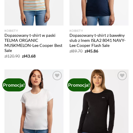
KOBIETY
KOBIETY
Dopasowany t-shirt w paski
Dopasowany t-shirt z bawełny
TELMA ORGANIC
slub z lnem ISLA2 8041 NAVY-
MUSKMELON-Lee Cooper Best
Lee Cooper Flash Sale
Sale
Pierwotna
Aktualna
zł
89.70
zł
45.86
cena
cena
Pierwotna
Aktualna
zł
120.90
zł
43.68
wynosiła:
wynosi:
cena
cena
zł89.70.
zł45.86.
wynosiła:
wynosi:
zł120.90.
zł43.68.
Promocja!
Promocja!
Add to
Add to
wishlist
wishlist