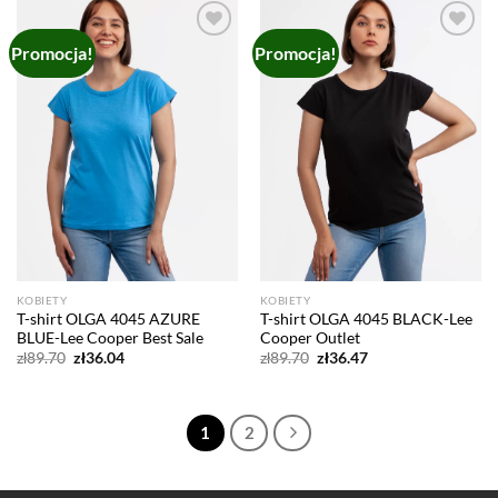
Promocja!
Promocja!
Add to
Add to
wishlist
wishlist
KOBIETY
KOBIETY
T-shirt OLGA 4045 AZURE
T-shirt OLGA 4045 BLACK-Lee
BLUE-Lee Cooper Best Sale
Cooper Outlet
Pierwotna
Aktualna
Pierwotna
Aktualna
zł
89.70
zł
36.04
zł
89.70
zł
36.47
cena
cena
cena
cena
wynosiła:
wynosi:
wynosiła:
wynosi:
zł89.70.
zł36.04.
zł89.70.
zł36.47.
1
2