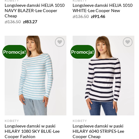
KOBIETY
KOBIETY
Longsleeve damski HELIA 1010
Longsleeve damski HELIA 1010
NAVY BLAZER-Lee Cooper
WHITE-Lee Cooper New
Cheap
Pierwotna
Aktualna
zł
136.50
zł
91.46
cena
cena
Pierwotna
Aktualna
zł
136.50
zł
83.27
wynosiła:
wynosi:
cena
cena
zł136.50.
zł91.46.
wynosiła:
wynosi:
zł136.50.
zł83.27.
Promocja!
Promocja!
Add to
Add to
wishlist
wishlist
KOBIETY
KOBIETY
Longsleeve damski w paski
Longsleeve damski w paski
HILARY 1080 SKY BLUE-Lee
HILARY 6040 STRIPES-Lee
Cooper Fashion
Cooper Cheap