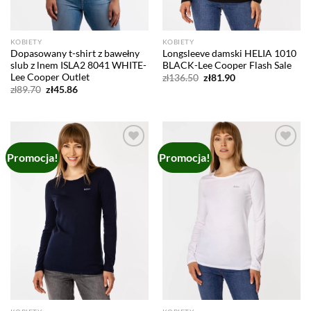
KOBIETY
KOBIETY
Dopasowany t-shirt z bawełny
Longsleeve damski HELIA 1010
slub z lnem ISLA2 8041 WHITE-
BLACK-Lee Cooper Flash Sale
Lee Cooper Outlet
Pierwotna
Aktualna
zł
136.50
zł
81.90
cena
cena
Pierwotna
Aktualna
zł
89.70
zł
45.86
wynosiła:
wynosi:
cena
cena
zł136.50.
zł81.90.
wynosiła:
wynosi:
zł89.70.
zł45.86.
Promocja!
Promocja!
Add to
Add to
wishlist
wishlist