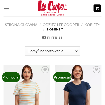
Skip
to
content
STRONA GŁÓWNA
/
ODZIEŻ LEE COOPER
/
KOBIETY
/
T-SHIRTY
FILTRUJ
Promocja!
Promocja!
Add to
Add to
wishlist
wishlist