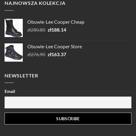
NAJNOWSZA KOLEKCJA
Obuwie-Lee Cooper Cheap
Pierwotna
Aktualna
zł
280.80
zł
188.14
cena
cena
wynosiła:
wynosi:
Obuwie-Lee Cooper Store
zł280.80.
zł188.14.
Pierwotna
Aktualna
zł
276.90
zł
163.37
cena
cena
wynosiła:
wynosi:
zł276.90.
zł163.37.
NEWSLETTER
Email